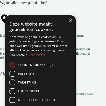
Wij installeren uw pelletkachel!
×
Alle gemeentes
Deze website maakt
gebruik van cookies.
Bekijk
alle gemeentes
waar wij pelletkachels installeren.
Deze website gebruikt cookies om uw
gebruikerservaring te verbeteren. Door
onze website te gebruiken, stemt u in met
Naast deze regio's zijn we ook actief in
heel Vlaanderen en
alle cookies in overeenstemming met ons
Nederland
. Voor de installatie en service van je pelletkachel
Cookiebeleid.
Lees verder
reken je op Natuurvlam!
STRIKT NOODZAKELIJK
PRESTATIE
Algemene links
Pelletkachel zonder afvoer
TARGETING
Inbouw pelletkachels
Installatie en montage
FUNCTIONEEL
Alles wat je moet weten over Pelletkachel Rookkanalen
Pellets bestellen
NIET-GECLASSIFICEERD
Veelgestelde vragen