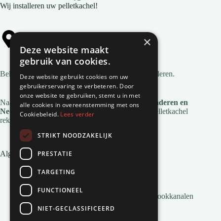
Wij installeren uw pelletkachel!
×
Alle gemeentes
Deze website maakt
gebruik van cookies.
Bekijk
alle gemeentes
waar wij pelletkachels installeren.
Deze website gebruikt cookies om uw
gebruikerservaring te verbeteren. Door
onze website te gebruiken, stemt u in met
Naast deze regio's zijn we ook actief in
heel Vlaanderen en
alle cookies in overeenstemming met ons
Nederland
. Voor de installatie en service van je pelletkachel
Cookiebeleid.
Lees verder
reken je op Natuurvlam!
STRIKT NOODZAKELIJK
PRESTATIE
Algemene links
Pelletkachel zonder afvoer
TARGETING
Inbouw pelletkachels
Installatie en montage
FUNCTIONEEL
Alles wat je moet weten over Pelletkachel Rookkanalen
Pellets bestellen
NIET-GECLASSIFICEERD
Veelgestelde vragen