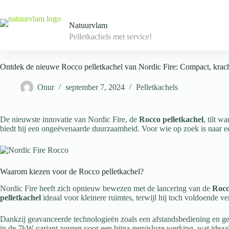
Skip
to
content
Natuurvlam
Pelletkachels met service!
Ontdek de nieuwe Rocco pelletkachel van Nordic Fire: Compact, kracht
Onur
september 7, 2024
Pelletkachels
De nieuwste innovatie van Nordic Fire, de
Rocco pelletkachel
, tilt w
biedt hij een ongeëvenaarde duurzaamheid. Voor wie op zoek is naar 
Waarom kiezen voor de Rocco pelletkachel?
Nordic Fire heeft zich opnieuw bewezen met de lancering van de
Roc
pelletkachel
ideaal voor kleinere ruimtes, terwijl hij toch voldoende 
Dankzij geavanceerde technologieën zoals een afstandsbediening en ge
in de 7kW-variant zorgen voor een bijna geruisloze werking, wat ideaal 