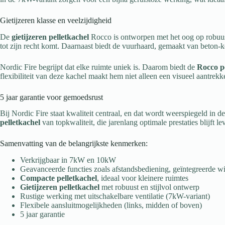
Gietijzeren klasse en veelzijdigheid
De
gietijzeren pelletkachel
Rocco is ontworpen met het oog op robuusth
tot zijn recht komt. Daarnaast biedt de vuurhaard, gemaakt van beton-ke
Nordic Fire begrijpt dat elke ruimte uniek is. Daarom biedt de
Rocco pe
flexibiliteit van deze kachel maakt hem niet alleen een visueel aantre
5 jaar garantie voor gemoedsrust
Bij Nordic Fire staat kwaliteit centraal, en dat wordt weerspiegeld in
pelletkachel
van topkwaliteit, die jarenlang optimale prestaties blijft le
Samenvatting van de belangrijkste kenmerken:
Verkrijgbaar in 7kW en 10kW
Geavanceerde functies zoals afstandsbediening, geïntegreerde wi
Compacte pelletkachel
, ideaal voor kleinere ruimtes
Gietijzeren pelletkachel
met robuust en stijlvol ontwerp
Rustige werking met uitschakelbare ventilatie (7kW-variant)
Flexibele aansluitmogelijkheden (links, midden of boven)
5 jaar garantie