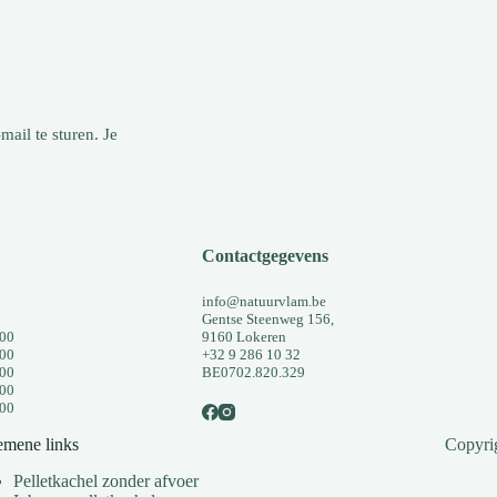
mail te sturen. Je
Contactgegevens
info@natuurvlam.be
Gentse Steenweg 156,
:00
9160 Lokeren
:00
+32 9 286 10 32
:00
BE0702.820.329
:00
:00
emene links
Copyri
Pelletkachel zonder afvoer