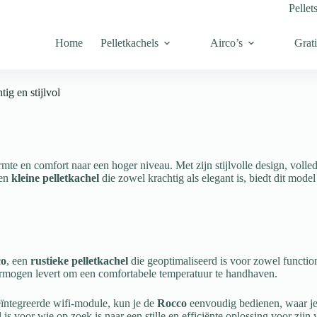
Pellet
Home
Pelletkachels
Airco’s
Grati
ig en stijlvol
armte en comfort naar een hoger niveau. Met zijn stijlvolle design, volled
een
kleine pelletkachel
die zowel krachtig als elegant is, biedt dit model
co
, een
rustieke pelletkachel
die geoptimaliseerd is voor zowel function
vermogen levert om een comfortabele temperatuur te handhaven.
ïntegreerde wifi-module, kun je de
Rocco
eenvoudig bedienen, waar je 
is voor wie op zoek is naar een stille en efficiënte oplossing voor zijn