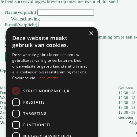
Je bent succesvol ingeschreven op onze nieuwsbrief, tot snel!
Naam
(verplicht)
Waarschuwing
E-mail
(verplicht)
×
Waarschuwing
Deze website maakt
Door je informatie in te dienen, geef je ons toestemming om je een e-
kan JE op elk moment uitschrijven.
gebruik van cookies.
Waarschuwing.
Deze website gebruikt cookies om uw
Abonneren
gebruikerservaring te verbeteren. Door
onze website te gebruiken, stemt u in met
Openingsuren
alle cookies in overeenstemming met ons
Cookiebeleid.
Lees verder
Maandag
Gesloten
Gesloten
STRIKT NOODZAKELIJK
Dinsdag
10:00 - 12:00
12:30 - 18
Woensdag
10:00 - 12:00
12:30 - 18
PRESTATIE
Donderdag
10:00 - 12:00
12:30 - 18
Vrijdag
10:00 - 12:00
12:30 - 18
Zaterdag
10:00 - 12:00
12:30 - 18
TARGETING
Zondag
Gesloten
Gesloten
Wij installeren uw pelletkachel!
Alg
FUNCTIONEEL
NIET-GECLASSIFICEERD