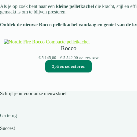
Als je op zoek bent naar een
kleine pelletkachel
die kracht, stijl en ef
gemaakt is om te blijven presteren.
Ontdek de nieuwe Rocco pelletkachel vandaag en geniet van de kwal
Rocco
Prijsklasse:
€
5.145,00
–
€
5.542,00
incl. 21% BTW
€ 5.145,00
Opties selecteren
tot
€ 5.542,00
Schrijf je in voor onze nieuwsbrief
Ga terug
Succes!