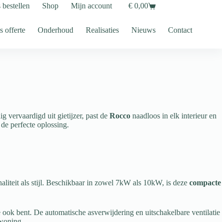
s bestellen
Shop
Mijn account
€
0,00
Shopping
cart
s offerte
Onderhoud
Realisaties
Nieuws
Contact
ig vervaardigd uit gietijzer, past de
Rocco
naadloos in elk interieur en
 de perfecte oplossing.
aliteit als stijl. Beschikbaar in zowel 7kW als 10kW, is deze
compacte
ook bent. De automatische asverwijdering en uitschakelbare ventilatie
 woning.