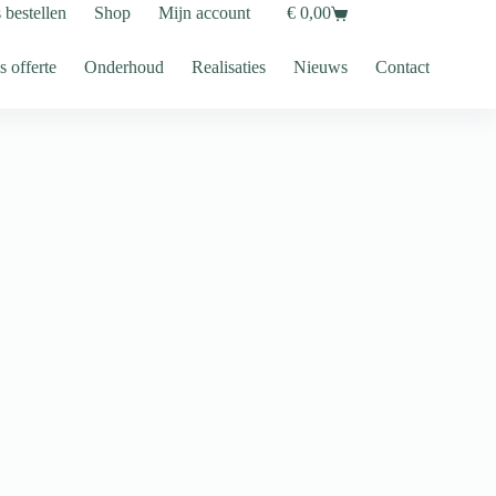
s bestellen
Shop
Mijn account
€
0,00
Shopping
cart
s offerte
Onderhoud
Realisaties
Nieuws
Contact