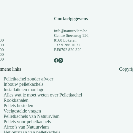
Contactgegevens
info@natuurvlam.be
Gentse Steenweg 156,
:00
9160 Lokeren
:00
+32 9 286 10 32
:00
BE0702.820.329
:00
:00
emene links
Copyri
Pelletkachel zonder afvoer
Inbouw pelletkachels
Installatie en montage
Alles wat je moet weten over Pelletkachel
Rookkanalen
Pellets bestellen
Veelgestelde vragen
Pelletkachels van Natuurvlam
Pellets voor pelletkachels
Airco’s van Natuurvlam
Het ontstaan van pelletkachels