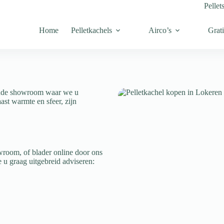
Pellet
Home
Pelletkachels
Airco’s
Grati
gende showroom waar we u
ast warmte en sfeer, zijn
wroom, of blader online door ons
u graag uitgebreid adviseren: