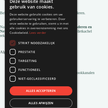
Deze website maakt
gebruik van cookies.
Bekijk
alle gemeentes
waar wij pelletkachels installeren.
Deze website gebruikt cookies om uw
gebruikerservaring te verbeteren. Door
onze website te gebruiken, stemt u in met
Naast deze regio's zijn we ook actief in
heel Vlaanderen en
alle cookies in overeenstemming met ons
Nederland
. Voor de installatie en service van je pelletkachel
Cookiebeleid.
Lees verder
reken je op Natuurvlam!
STRIKT NOODZAKELIJK
PRESTATIE
Algemene links
Pelletkachel zonder afvoer
TARGETING
Inbouw pelletkachels
Installatie en montage
FUNCTIONEEL
Alles wat je moet weten over Pelletkachel Rookkanalen
Pellets bestellen
NIET-GECLASSIFICEERD
Veelgestelde vragen
Pelletkachels van Natuurvlam
Pellets voor pelletkachels
ALLES ACCEPTEREN
Airco’s van Natuurvlam
Het ontstaan van pelletkachels
ALLES AFWIJZEN