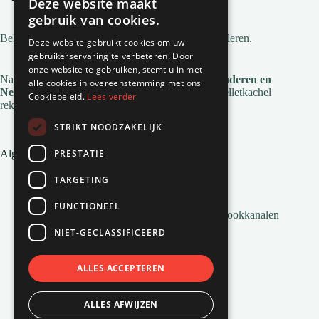
Deze website maakt
gebruik van cookies.
Bekijk
alle gemeentes
waar wij pelletkachels installeren.
Deze website gebruikt cookies om uw
gebruikerservaring te verbeteren. Door
onze website te gebruiken, stemt u in met
Naast deze regio's zijn we ook actief in
heel Vlaanderen en
alle cookies in overeenstemming met ons
Nederland
. Voor de installatie en service van je pelletkachel
Cookiebeleid.
Lees verder
reken je op Natuurvlam!
STRIKT NOODZAKELIJK
PRESTATIE
Algemene links
Pelletkachel zonder afvoer
TARGETING
Inbouw pelletkachels
Installatie en montage
FUNCTIONEEL
Alles wat je moet weten over Pelletkachel Rookkanalen
Pellets bestellen
NIET-GECLASSIFICEERD
Veelgestelde vragen
Pelletkachels van Natuurvlam
Pellets voor pelletkachels
ALLES ACCEPTEREN
Airco’s van Natuurvlam
Het ontstaan van pelletkachels
ALLES AFWIJZEN