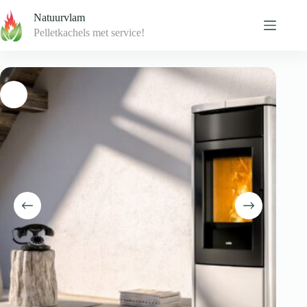
Skip
Natuurvlam
to
content
Pelletkachels met service!