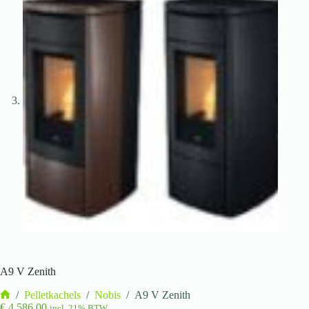
A9 V Zenith
/
Pelletkachels
/
Nobis
/
A9 V Zenith
Home
€
4.586,00
incl. 21% BTW