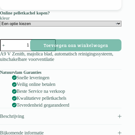
Online pelletkachel kopen?
kleur
A9
Toevoegen aan winkelwagen
V
Zenith
A9 V Zenith, majolica blad, automatisch reinigingssysteem,
aantal
uitschakelbare voorventilatie
Natuurvlam Garanties
Snelle leveringen
Veilig online betalen
Beste Service na verkoop
Kwalitatieve pelletkachels
Tevredenheid gegarandeerd
Beschrijving
Bijkomende informatie