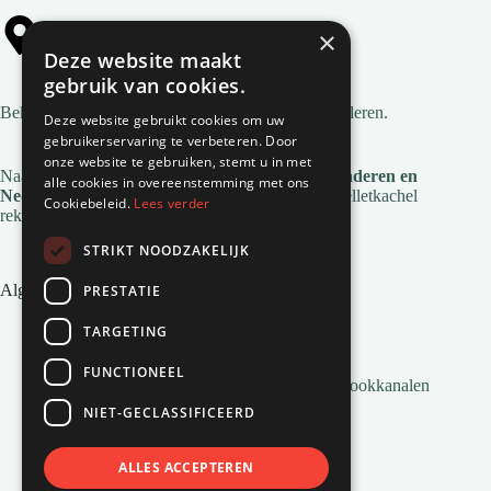
×
Alle gemeentes
Deze website maakt
gebruik van cookies.
Bekijk
alle gemeentes
waar wij pelletkachels installeren.
Deze website gebruikt cookies om uw
gebruikerservaring te verbeteren. Door
onze website te gebruiken, stemt u in met
Naast deze regio's zijn we ook actief in
heel Vlaanderen en
alle cookies in overeenstemming met ons
Nederland
. Voor de installatie en service van je pelletkachel
Cookiebeleid.
Lees verder
reken je op Natuurvlam!
STRIKT NOODZAKELIJK
Algemene links
PRESTATIE
Pelletkachel zonder afvoer
TARGETING
Inbouw pelletkachels
Installatie en montage
FUNCTIONEEL
Alles wat je moet weten over Pelletkachel Rookkanalen
Pellets bestellen
NIET-GECLASSIFICEERD
Veelgestelde vragen
Pelletkachels van Natuurvlam
Pellets voor pelletkachels
ALLES ACCEPTEREN
Airco’s van Natuurvlam