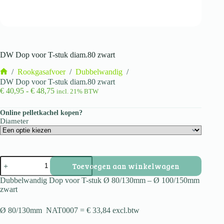
DW Dop voor T-stuk diam.80 zwart
/
Rookgasafvoer
/
Dubbelwandig
/
Home
DW Dop voor T-stuk diam.80 zwart
Prijsklasse:
€
40,95
-
€
48,75
incl. 21% BTW
€ 40,95
tot
Online pelletkachel kopen?
€ 48,75
Diameter
DW
Toevoegen aan winkelwagen
Dop
voor
Dubbelwandig Dop voor T-stuk Ø 80/130mm – Ø 100/150mm
T-
zwart
stuk
diam.80
Ø 80/130mm NAT0007 = € 33,84 excl.btw
zwart
aantal