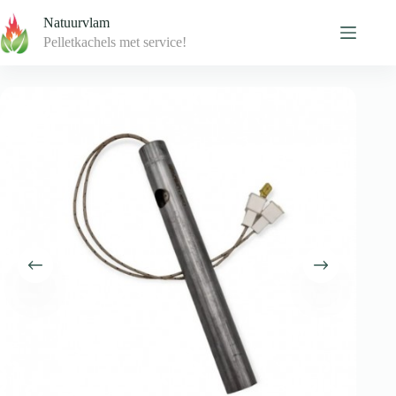
Skip
Natuurvlam
to
content
Pelletkachels met service!