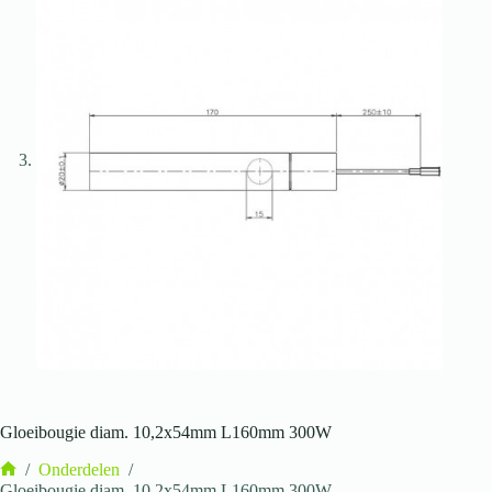
Gloeibougie diam. 10,2x54mm L160mm 300W
/
Onderdelen
/
Home
Gloeibougie diam. 10,2x54mm L160mm 300W