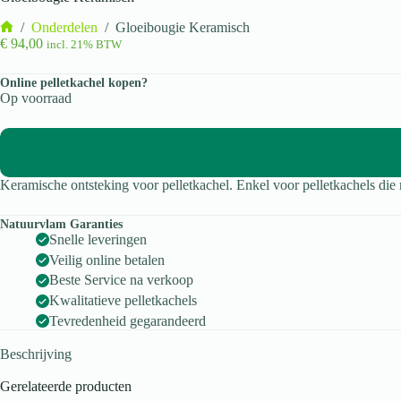
/
Onderdelen
/
Gloeibougie Keramisch
Home
€
94,00
incl. 21% BTW
Online pelletkachel kopen?
Op voorraad
Keramische ontsteking voor pelletkachel. Enkel voor pelletkachels die re
Natuurvlam Garanties
Snelle leveringen
Veilig online betalen
Beste Service na verkoop
Kwalitatieve pelletkachels
Tevredenheid gegarandeerd
Beschrijving
Gerelateerde producten