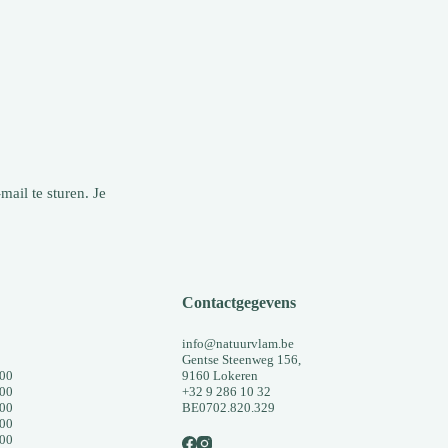
mail te sturen. Je
Contactgegevens
info@natuurvlam.be
Gentse Steenweg 156,
:00
9160 Lokeren
:00
+32 9 286 10 32
:00
BE0702.820.329
:00
:00