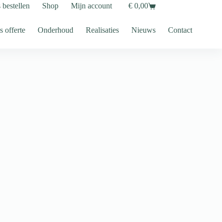
s bestellen
Shop
Mijn account
€
0,00
Shopping
cart
s offerte
Onderhoud
Realisaties
Nieuws
Contact