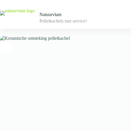
Skip
to
content
Natuurvlam
Pelletkachels met service!