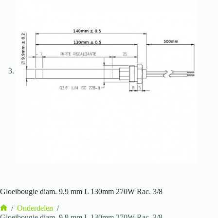
Gloeibougie diam. 9,9 mm L 130mm 270W Rac. 3/8
/
Onderdelen
/
Home
Gloeibougie diam. 9,9 mm L 130mm 270W Rac. 3/8