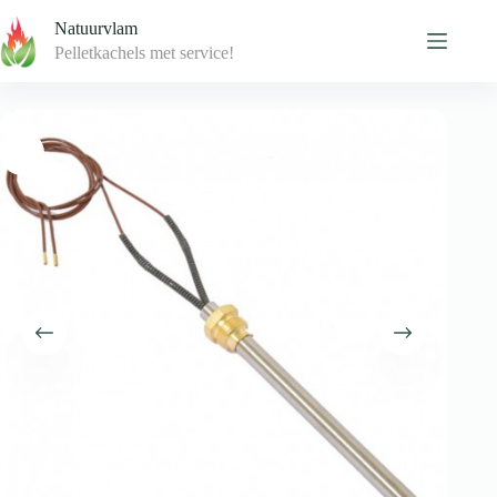
Skip
Natuurvlam
to
content
Pelletkachels met service!