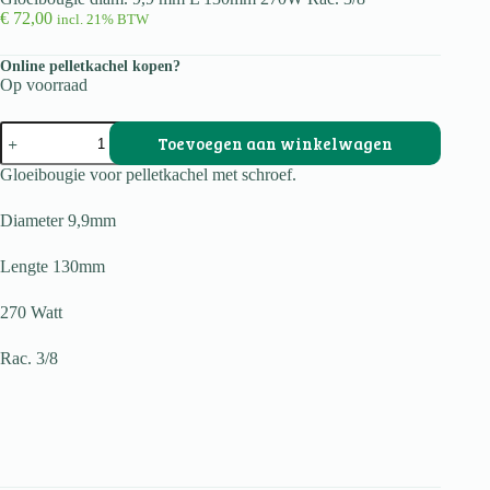
€
72,00
incl. 21% BTW
Online pelletkachel kopen?
Op voorraad
Gloeibougie
Toevoegen aan winkelwagen
diam.
9,9
Gloeibougie voor pelletkachel met schroef.
mm
L
Diameter 9,9mm
130mm
270W
Rac.
Lengte 130mm
3/8
aantal
270 Watt
Rac. 3/8