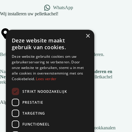
WhatsApp
Wij installeren uw pelletkachel!
×
Alle gemeentes
Deze website maakt
gebruik van cookies.
Bekijk
alle gemeentes
waar wij pelletkachels installeren.
Deze website gebruikt cookies om uw
gebruikerservaring te verbeteren. Door
onze website te gebruiken, stemt u in met
Naast deze regio's zijn we ook actief in
heel Vlaanderen en
alle cookies in overeenstemming met ons
Nederland
. Voor de installatie en service van je pelletkachel
Cookiebeleid.
Lees verder
reken je op Natuurvlam!
STRIKT NOODZAKELIJK
Algemene links
PRESTATIE
Pelletkachel zonder afvoer
TARGETING
Inbouw pelletkachels
Installatie en montage
FUNCTIONEEL
Alles wat je moet weten over Pelletkachel Rookkanalen