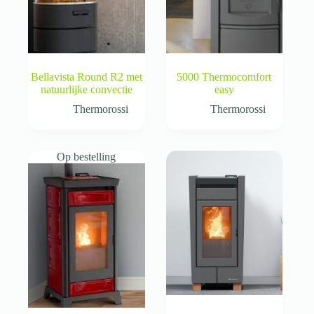
Bellavista Round R2 met
5000 Thermocomfort
natuurlijke convectie
easy
Thermorossi
Thermorossi
Op bestelling