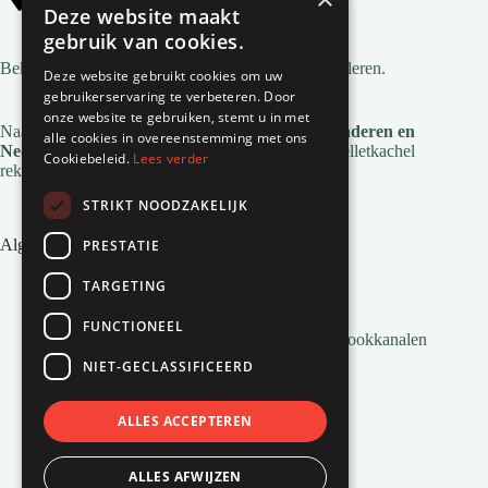
Alle gemeentes
Deze website maakt
gebruik van cookies.
Bekijk
alle gemeentes
waar wij pelletkachels installeren.
Deze website gebruikt cookies om uw
gebruikerservaring te verbeteren. Door
onze website te gebruiken, stemt u in met
Naast deze regio's zijn we ook actief in
heel Vlaanderen en
alle cookies in overeenstemming met ons
Nederland
. Voor de installatie en service van je pelletkachel
Cookiebeleid.
Lees verder
reken je op Natuurvlam!
STRIKT NOODZAKELIJK
Algemene links
PRESTATIE
Pelletkachel zonder afvoer
TARGETING
Inbouw pelletkachels
Installatie en montage
FUNCTIONEEL
Alles wat je moet weten over Pelletkachel Rookkanalen
Pellets bestellen
NIET-GECLASSIFICEERD
Veelgestelde vragen
Pelletkachels van Natuurvlam
Pellets voor pelletkachels
ALLES ACCEPTEREN
Airco’s van Natuurvlam
Het ontstaan van pelletkachels
ALLES AFWIJZEN