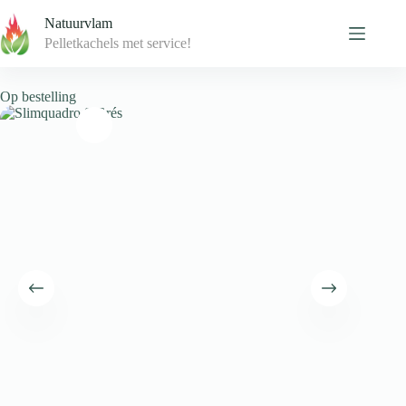
Skip
Natuurvlam
to
content
Pelletkachels met service!
Op bestelling