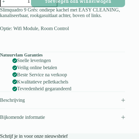
Toevoegen aan winkelwagen
9
Grés
Slimquadro 9 Grés: ondiepe kachel met EASY CLEANING,
aantal
kanaliseerbaar, rookgasuitlaat achter, boven of links.
Optie: Wifi Module, Room Control
Natuurvlam Garanties
Snelle leveringen
Veilig online betalen
Beste Service na verkoop
Kwalitatieve pelletkachels
Tevredenheid gegarandeerd
Beschrijving
Bijkomende informatie
Schrijf je in voor onze nieuwsbrief