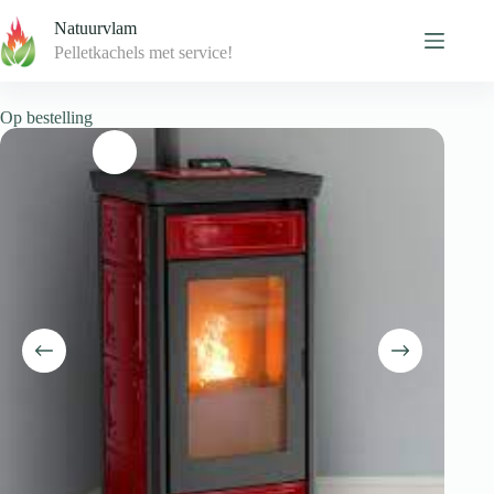
Skip
Natuurvlam
to
content
Pelletkachels met service!
Op bestelling