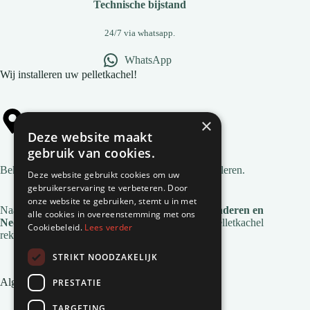
Technische bijstand
24/7 via whatsapp.
WhatsApp
Wij installeren uw pelletkachel!
×
Alle gemeentes
Deze website maakt
gebruik van cookies.
Bekijk
alle gemeentes
waar wij pelletkachels installeren.
Deze website gebruikt cookies om uw
gebruikerservaring te verbeteren. Door
onze website te gebruiken, stemt u in met
Naast deze regio's zijn we ook actief in
heel Vlaanderen en
alle cookies in overeenstemming met ons
Nederland
. Voor de installatie en service van je pelletkachel
Cookiebeleid.
Lees verder
reken je op Natuurvlam!
STRIKT NOODZAKELIJK
Algemene links
PRESTATIE
Pelletkachel zonder afvoer
TARGETING