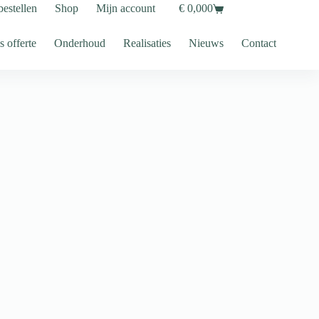
bestellen
Shop
Mijn account
€
0,00
0
Shopping
cart
s offerte
Onderhoud
Realisaties
Nieuws
Contact