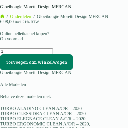
Gloeibougie Moretti Design MFRCAN
/
Onderdelen
/
Gloeibougie Moretti Design MFRCAN
Home
€
98,00
incl. 21% BTW
Online pelletkachel kopen?
Op voorraad
Gloeibougie
Moretti
Design
Toevoegen aan winkelwagen
MFRCAN
aantal
Gloeibougie Moretti Design MFRCAN
Alle Modellen
Behalve deze modellen niet:
TURBO ALADINO CLEAN A/C/R – 2020
TURBO CLESSIDRA CLEAN A/C/R – 2020
TURBO ELEGNACE CLEAN A/C/R – 2020
TURBO ERGONOMIC CLEAN A/C/R – 2020,