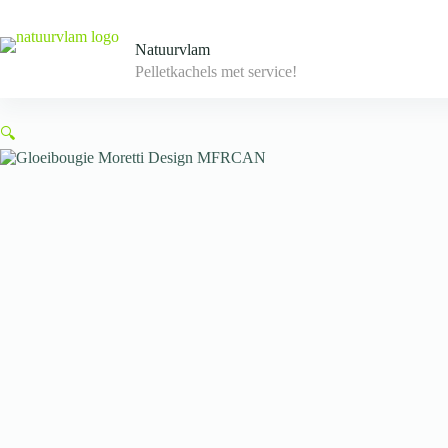
Skip
to
content
Natuurvlam
Pelletkachels met service!
🔍