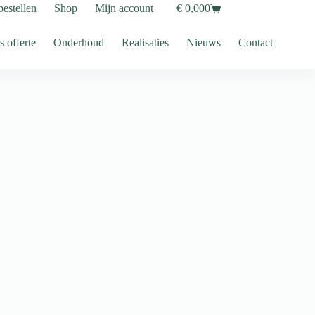
bestellen
Shop
Mijn account
€
0,00
0
Shopping
cart
s offerte
Onderhoud
Realisaties
Nieuws
Contact