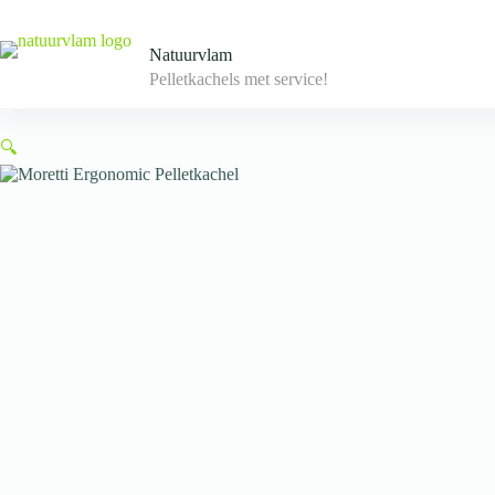
Skip
to
content
Natuurvlam
Pelletkachels met service!
🔍