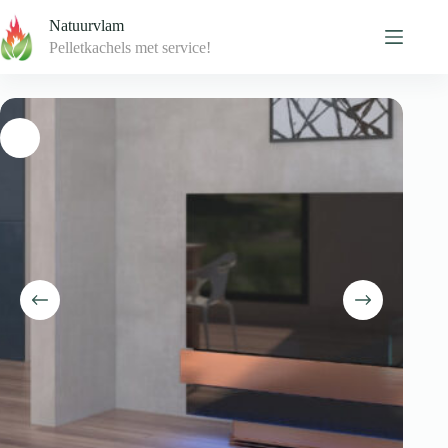
Skip
Natuurvlam
to
content
Pelletkachels met service!