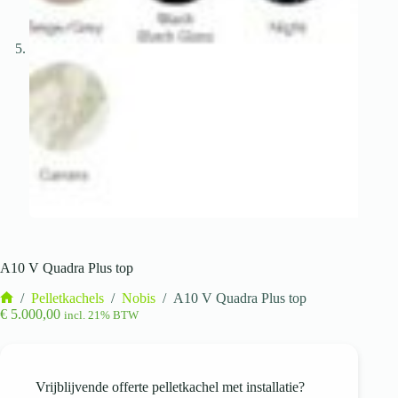
A10 V Quadra Plus top
/
Pelletkachels
/
Nobis
/
A10 V Quadra Plus top
Home
€
5.000,00
incl. 21% BTW
Vrijblijvende offerte pelletkachel met installatie?