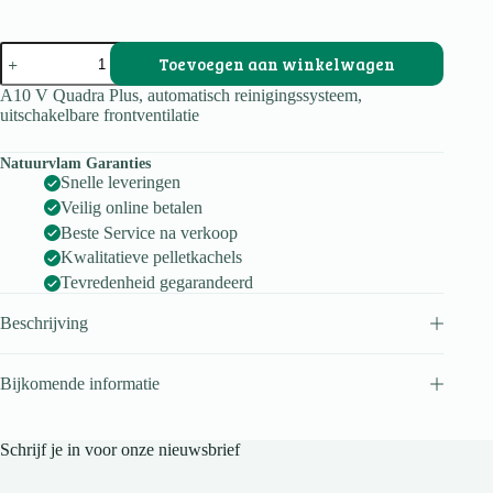
A10
Toevoegen aan winkelwagen
V
Quadra
A10 V Quadra Plus, automatisch reinigingssysteem,
Plus
uitschakelbare frontventilatie
top
aantal
Natuurvlam Garanties
Snelle leveringen
Veilig online betalen
Beste Service na verkoop
Kwalitatieve pelletkachels
Tevredenheid gegarandeerd
Beschrijving
Bijkomende informatie
Schrijf je in voor onze nieuwsbrief