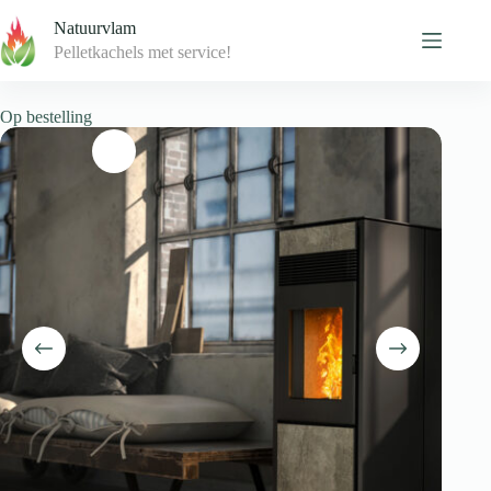
Skip
Natuurvlam
to
content
Pelletkachels met service!
Op bestelling