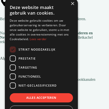
×
Alle gemeentes
Deze website maakt
gebruik van cookies.
Bekijk
alle gemeentes
waar wij pelletkachels installeren.
Deze website gebruikt cookies om uw
gebruikerservaring te verbeteren. Door
onze website te gebruiken, stemt u in met
Naast deze regio's zijn we ook actief in
heel Vlaanderen en
alle cookies in overeenstemming met ons
Nederland
. Voor de installatie en service van je pelletkachel
Cookiebeleid.
Lees verder
reken je op Natuurvlam!
STRIKT NOODZAKELIJK
Algemene links
PRESTATIE
Pelletkachel zonder afvoer
TARGETING
Inbouw pelletkachels
Installatie en montage
FUNCTIONEEL
Alles wat je moet weten over Pelletkachel Rookkanalen
Pellets bestellen
NIET-GECLASSIFICEERD
Veelgestelde vragen
Pelletkachels van Natuurvlam
Pellets voor pelletkachels
ALLES ACCEPTEREN
Airco’s van Natuurvlam
Het ontstaan van pelletkachels