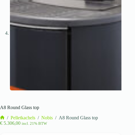
A8 Round Glass top
/
Pelletkachels
/
Nobis
/
A8 Round Glass top
Home
€
5.306,00
incl. 21% BTW