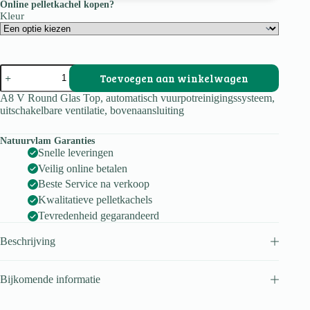
Online pelletkachel kopen?
Kleur
A8
Toevoegen aan winkelwagen
Round
Glass
A8 V Round Glas Top, automatisch vuurpotreinigingssysteem,
top
uitschakelbare ventilatie, bovenaansluiting
aantal
Natuurvlam Garanties
Snelle leveringen
Veilig online betalen
Beste Service na verkoop
Kwalitatieve pelletkachels
Tevredenheid gegarandeerd
Beschrijving
Bijkomende informatie