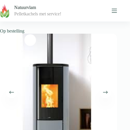
Skip
Natuurvlam
to
content
Pelletkachels met service!
Op bestelling