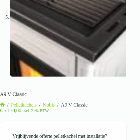
A9 V Classic
/
Pelletkachels
/
Nobis
/
A9 V Classic
Home
€
5.170,00
incl. 21% BTW
Vrijblijvende offerte pelletkachel met installatie?