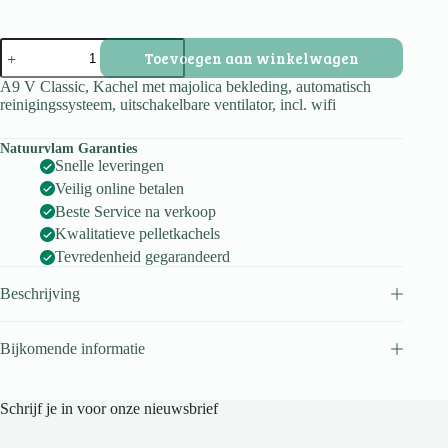
A9
Toevoegen aan winkelwagen
V
Classic
A9 V Classic, Kachel met majolica bekleding, automatisch
aantal
reinigingssysteem, uitschakelbare ventilator, incl. wifi
Natuurvlam Garanties
Snelle leveringen
Veilig online betalen
Beste Service na verkoop
Kwalitatieve pelletkachels
Tevredenheid gegarandeerd
Beschrijving
Bijkomende informatie
Schrijf je in voor onze nieuwsbrief