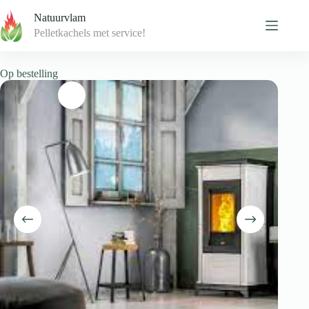
Skip
Natuurvlam
to
content
Pelletkachels met service!
Op bestelling