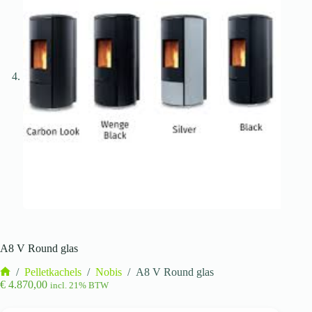
A8 V Round glas
/
Pelletkachels
/
Nobis
/
A8 V Round glas
Home
€
4.870,00
incl. 21% BTW