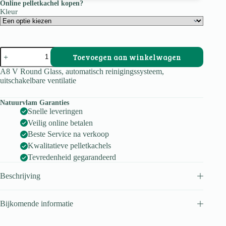
Online pelletkachel kopen?
Kleur
A8
Toevoegen aan winkelwagen
V
Round
A8 V Round Glass, automatisch reinigingssysteem,
glas
uitschakelbare ventilatie
aantal
Natuurvlam Garanties
Snelle leveringen
Veilig online betalen
Beste Service na verkoop
Kwalitatieve pelletkachels
Tevredenheid gegarandeerd
Beschrijving
Bijkomende informatie