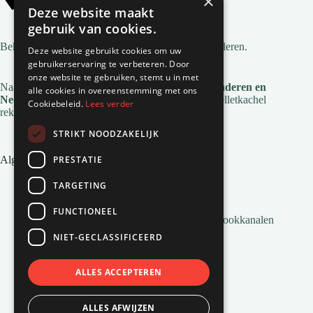
×
Alle gemeentes
Deze website maakt
gebruik van cookies.
Bekijk
alle gemeentes
waar wij pelletkachels installeren.
Deze website gebruikt cookies om uw
gebruikerservaring te verbeteren. Door
onze website te gebruiken, stemt u in met
Naast deze regio's zijn we ook actief in
heel Vlaanderen en
alle cookies in overeenstemming met ons
Nederland
. Voor de installatie en service van je pelletkachel
Cookiebeleid.
Lees verder
reken je op Natuurvlam!
STRIKT NOODZAKELIJK
PRESTATIE
Algemene links
Pelletkachel zonder afvoer
TARGETING
Inbouw pelletkachels
Installatie en montage
FUNCTIONEEL
Alles wat je moet weten over Pelletkachel Rookkanalen
Pellets bestellen
NIET-GECLASSIFICEERD
Veelgestelde vragen
Pelletkachels van Natuurvlam
Pellets voor pelletkachels
ALLES ACCEPTEREN
Airco’s van Natuurvlam
Het ontstaan van pelletkachels
ALLES AFWIJZEN