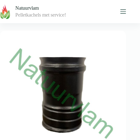
Skip
Natuurvlam
to
content
Pelletkachels met service!