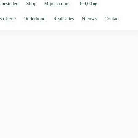
s bestellen
Shop
Mijn account
€
0,00
Shopping
cart
s offerte
Onderhoud
Realisaties
Nieuws
Contact