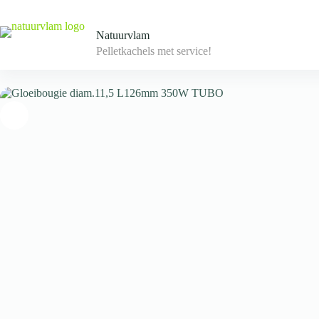
Skip
to
content
Natuurvlam
Pelletkachels met service!